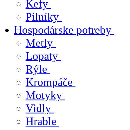
Kefy
Pilníky
Hospodárske potreby
Metly
Lopaty
Rýle
Krompáče
Motyky
Vidly
Hrable