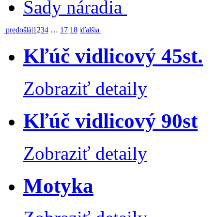
Sady náradia
predošlá
|
1
2
3
4
…
17
18
|
ďalšia
Kľúč vidlicový 45st.
Zobraziť detaily
Kľúč vidlicový 90st
Zobraziť detaily
Motyka